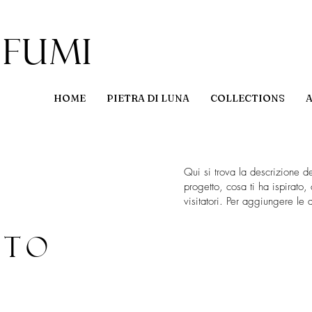
fumi
HOME
PIETRA DI LUNA
COLLECTIONS
Qui si trova la descrizione d
progetto, cosa ti ha ispirato,
visitatori. Per aggiungere le 
tto